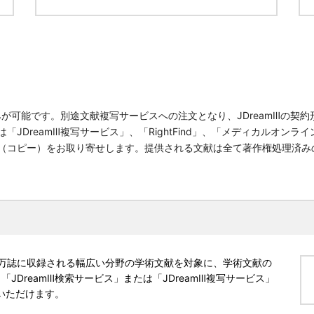
込みが可能です。別途文献複写サービスへの注文となり、JDreamⅢの
JDreamⅢ複写サービス」、「RightFind」、「メディカルオン
（コピー）をお取り寄せします。提供される文献は全て著作権処理済み
万誌に収録される幅広い分野の学術文献を対象に、学術文献の
DreamⅢ検索サービス」または「JDreamⅢ複写サービス」
用いただけます。