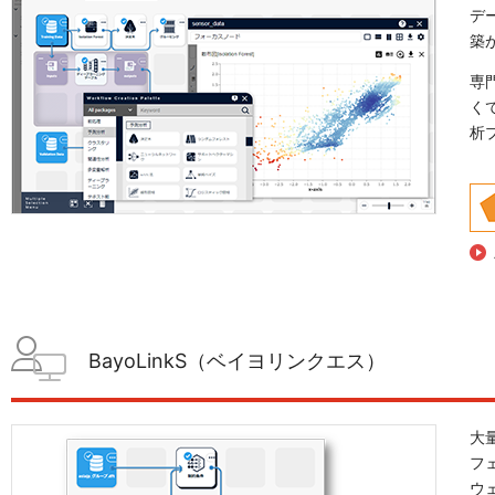
デ
築
専
く
析
BayoLinkS（ベイヨリンクエス）
大
フ
ウ