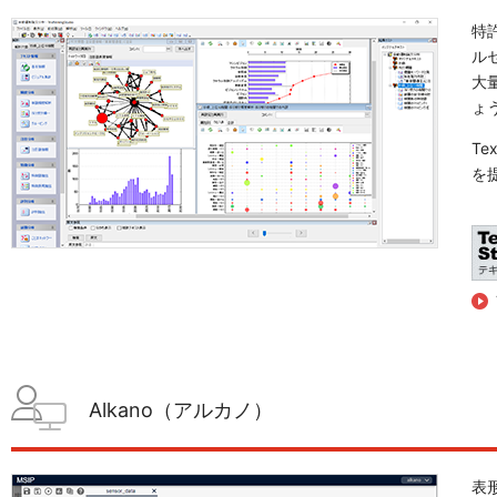
特
ル
大
ょ
Te
を
Alkano（アルカノ）
表