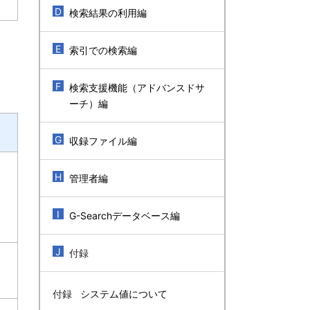
D
検索結果の利用編
E
索引での検索編
F
検索支援機能（アドバンスドサ
ーチ）編
G
収録ファイル編
H
管理者編
I
G-Searchデータベース編
J
付録
付録
システム値について