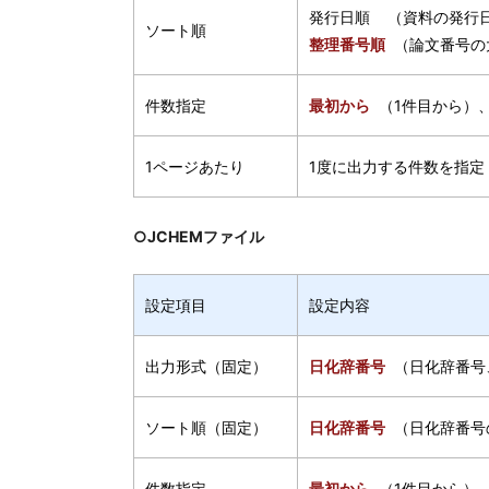
発行日順 （資料の発行
ソート順
整理番号順
（論文番号の
件数指定
最初から
（1件目から）
1ページあたり
1度に出力する件数を指定
○JCHEMファイル
設定項目
設定内容
出力形式（固定）
日化辞番号
（日化辞番号
ソート順（固定）
日化辞番号
（日化辞番号
件数指定
最初から
（1件目から）